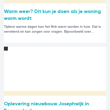
Warm weer? Dit kun je doen als je woning
warm wordt
Tijdens warme dagen kan het flink warm worden in huis. Dat is
vervelend en kan zorgen voor vragen. Bijvoorbeeld over
ventileren, zonwering of airco's. Op deze pagina leggen we uit
wat je zelf kunt doen om je woning zo koel mogelijk te houden en
wanneer je contact kunt opnemen met Alwel.
Oplevering nieuwbouw Josephwijk in