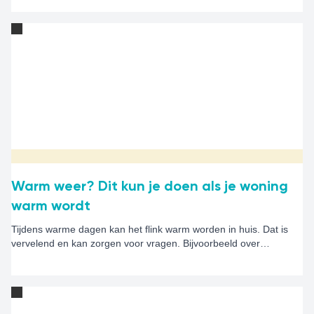
Warm weer? Dit kun je doen als je woning
warm wordt
Tijdens warme dagen kan het flink warm worden in huis. Dat is
vervelend en kan zorgen voor vragen. Bijvoorbeeld over
ventileren, zonwering of airco's. Op deze pagina leggen we uit
wat je zelf kunt doen om je woning zo koel mogelijk te houden en
wanneer je contact kunt opnemen met Alwel.