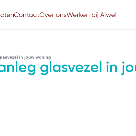
ecten
Contact
Over ons
Werken bij Alwel
 glasvezel in jouw woning
aanleg glasvezel in 