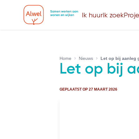
Ik huur
Ik zoek
Proj
Home
Nieuws
Let op bij aanleg
Let op bij 
GEPLAATST OP
27 MAART 2026