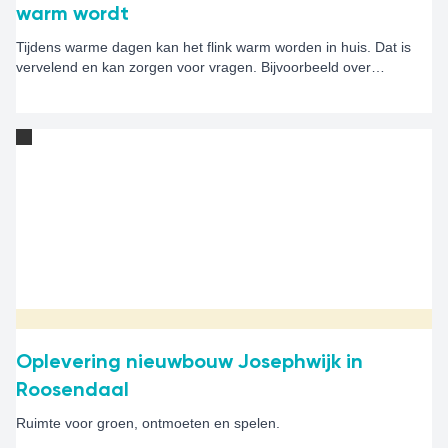
warm wordt
Tijdens warme dagen kan het flink warm worden in huis. Dat is
vervelend en kan zorgen voor vragen. Bijvoorbeeld over
ventileren, zonwering of airco's. Op deze pagina leggen we uit
wat je zelf kunt doen om je woning zo koel mogelijk te houden en
wanneer je contact kunt opnemen met Alwel.
Oplevering nieuwbouw Josephwijk in
Roosendaal
Ruimte voor groen, ontmoeten en spelen.