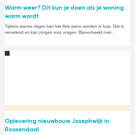
Warm weer? Dit kun je doen als je woning
warm wordt
Tijdens warme dagen kan het flink warm worden in huis. Dat is
vervelend en kan zorgen voor vragen. Bijvoorbeeld over
ventileren, zonwering of airco's. Op deze pagina leggen we uit
wat je zelf kunt doen om je woning zo koel mogelijk te houden en
wanneer je contact kunt opnemen met Alwel.
Oplevering nieuwbouw Josephwijk in
Roosendaal