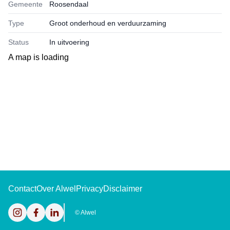
Gemeente
Roosendaal
Type
Groot onderhoud en verduurzaming
Status
In uitvoering
A map is loading
Contact
Over Alwel
Privacy
Disclaimer
Instagram
Facebook
LinkedIn
©
Alwel