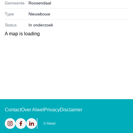
Gemeente
Roosendaal
Type
Nieuwbouw
Status
In onderzoek
A map is loading
Contact
Over Alwel
Privacy
Disclaimer
Instagram
Facebook
LinkedIn
©
Alwel