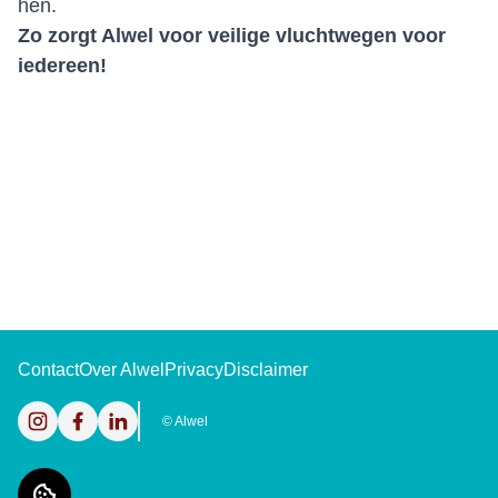
hen.
Zo zorgt Alwel voor veilige vluchtwegen voor
iedereen!
Contact
Over Alwel
Privacy
Disclaimer
Instagram
Facebook
LinkedIn
©
Alwel