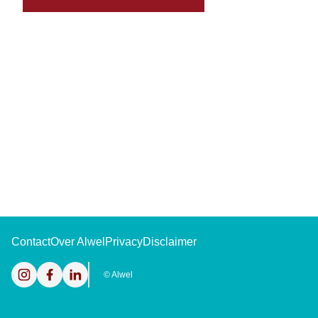
Contact
Over Alwel
Privacy
Disclaimer
Instagram
Facebook
LinkedIn
©
Alwel