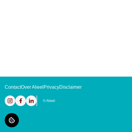
Contact
Over Alwel
Privacy
Disclaimer
Instagram
Facebook
LinkedIn
©
Alwel